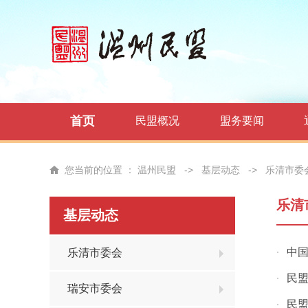
首页
民盟概况
盟务要闻
您当前的位置 ：
温州民盟
->
基层动态
->
乐清市委
乐清
基层动态
中
乐清市委会
·
民盟
·
瑞安市委会
民
·