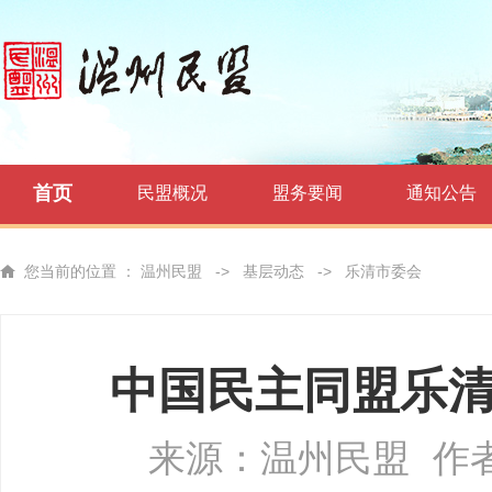
首页
民盟概况
盟务要闻
通知公告
您当前的位置 ：
温州民盟
->
基层动态
->
乐清市委会
中国民主同盟乐
来源：温州民盟
作