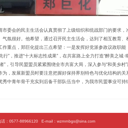
市委会的民主生活会认真贯彻了上级组织和统战部门的要求，
、气氛很好。他希望，通过召开民主生活会，达到了相互教育、
作重点，郑巨化提出三点希望：一是发挥好党派参政议政职能，聚
两个先行”，推进“十大标志性成果”，在共富路上全力打造“醉美之城
者”，引导民盟盟员紧紧围绕全市共富大局，深入参与“和美乡村
作为，发展新盟员时要注意把握好保持界别特色与优化结构的关
优秀中青年骨干充实到后备干部队伍当中，为我市民盟事业可持
0577-88966120 E-mail：wzmmbgs@sina.com