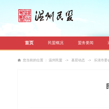
首页
民盟概况
盟务要闻
您当前的位置 ：
温州民盟
->
基层动态
->
乐清市委