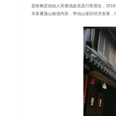
是铁枫堂创始人宋康池故居及行医馆址，201
丰富雁荡山旅游内容，带动山老区经济发展，