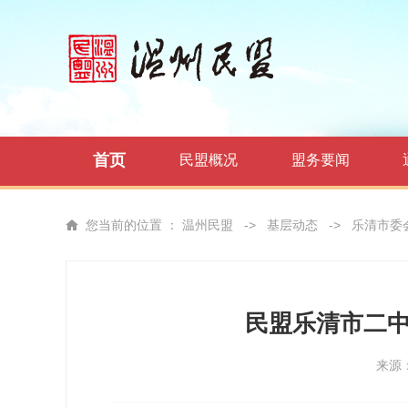
首页
民盟概况
盟务要闻
您当前的位置 ：
温州民盟
->
基层动态
->
乐清市委
民盟乐清市二中
来源