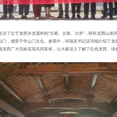
了位于龙西乡龙溪村的“古廊、古路、古井”，聆听龙西山老区
山门，感受千年山门文化。参观中，何瑞东书记还详细介绍了龙
领龙西广大百姓实现共同富裕，让大家深入了解了红色龙西、绿