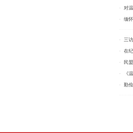
对
·
缅
·
三
·
在纪
·
民盟
·
《温
·
勤俭
·