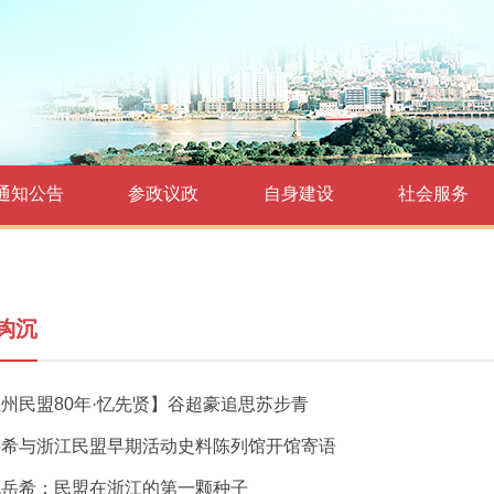
通知公告
参政议政
自身建设
社会服务
钩沉
州民盟80年·忆先贤】谷超豪追思苏步青
岳希与浙江民盟早期活动史料陈列馆开馆寄语
仇岳希：民盟在浙江的第一颗种子