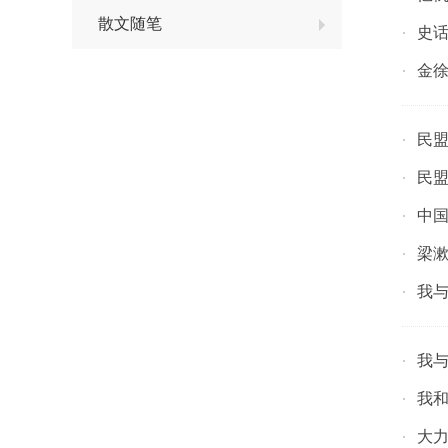
散文随笔
史话
·
金
·
民
·
民
·
中国
·
梁
·
我
·
我
·
我
·
大
·