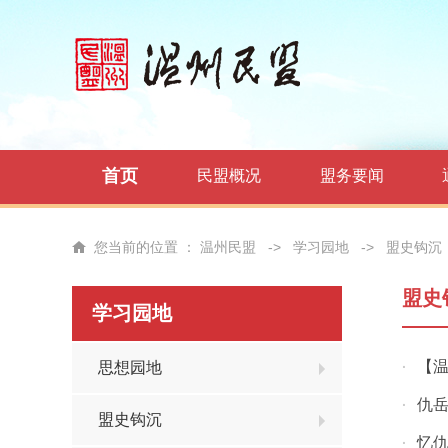
首页
民盟概况
盟务要闻
您当前的位置 ：
温州民盟
->
学习园地
->
盟史钩沉
盟史
学习园地
【温
思想园地
·
仇
·
盟史钩沉
忆
·