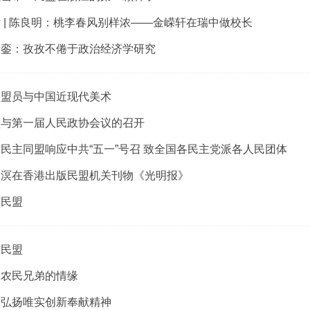
 | 陈良明：桃李春风别样浓——金嵘轩在瑞中做校长
徐銮：孜孜不倦于政治经济学研究
盟盟员与中国近现代美术
盟与第一届人民政协会议的召开
民主同盟响应中共“五一”号召 致全国各民主党派各人民团体
漱溟在香港出版民盟机关刊物《光明报》
与民盟
与民盟
和农民兄弟的情缘
力弘扬唯实创新奉献精神