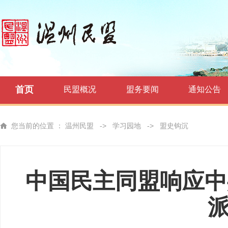
首页
民盟概况
盟务要闻
通知公告
您当前的位置 ：
温州民盟
->
学习园地
->
盟史钩沉
中国民主同盟响应中