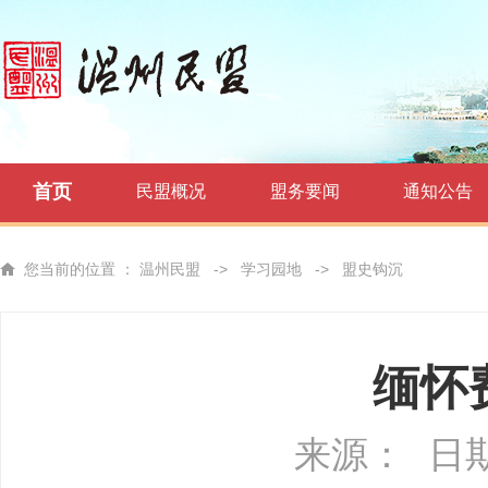
首页
民盟概况
盟务要闻
通知公告
您当前的位置 ：
温州民盟
->
学习园地
->
盟史钩沉
缅怀
来源：
日期