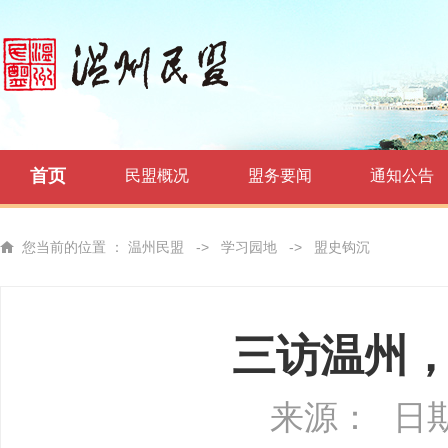
首页
民盟概况
盟务要闻
通知公告
您当前的位置 ：
温州民盟
->
学习园地
->
盟史钩沉
三访温州
来源：
日期