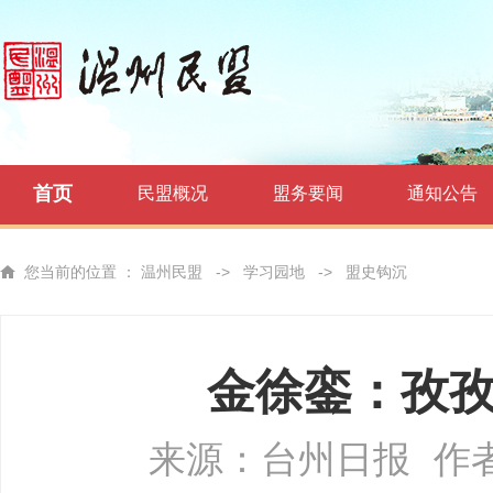
首页
民盟概况
盟务要闻
通知公告
您当前的位置 ：
温州民盟
->
学习园地
->
盟史钩沉
金徐銮：孜
来源：台州日报
作