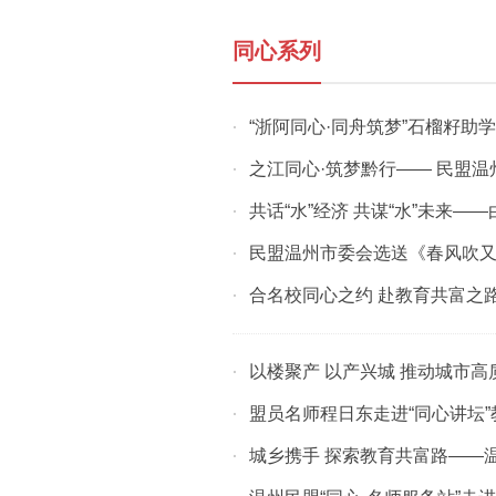
同心系列
“浙阿同心·同舟筑梦”石榴籽助
·
之江同心·筑梦黔行—— 民盟
·
共话“水”经济 共谋“水”未来——
·
民盟温州市委会选送《春风吹又
·
合名校同心之约 赴教育共富之
·
以楼聚产 以产兴城 推动城市
·
盟员名师程日东走进“同心讲坛
·
城乡携手 探索教育共富路——温州民
·