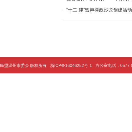
“十二·律”盟声律政沙龙创建活
·
民盟温州市委会 版权所有
浙ICP备16046252号-1
办公室电话：0577-889