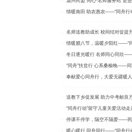
温州民盟“同心·名师服务站”走
·
情暖南田 助农惠农——“同舟行
·
名师送教助成长 校间结对促提升
·
情暖腊八节，温暖夕阳红——“
·
冬日逐光暖行 名师同心同欣——
·
“同舟”扶贫行 心系桑榆晚——
·
奉献爱心同舟行，大爱无疆暖人
·
送教下乡促发展 助力中考献良
·
“同舟行动”留守儿童关爱活动
·
停课不停学，隔空不隔爱——民
·
暖心暖行 同舟同行——“同舟行
·