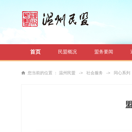
首页
民盟概况
盟务要闻
您当前的位置 ：
温州民盟
->
社会服务
->
同心系列