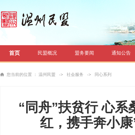
首页
民盟概况
盟务要闻
通知公告
您当前的位置 ：
温州民盟
->
社会服务
->
同心系列
“同舟”扶贫行 心
红，携手奔小康