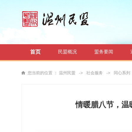
首页
民盟概况
盟务要闻
您当前的位置 ：
温州民盟
->
社会服务
->
同心系列
情暖腊八节，温