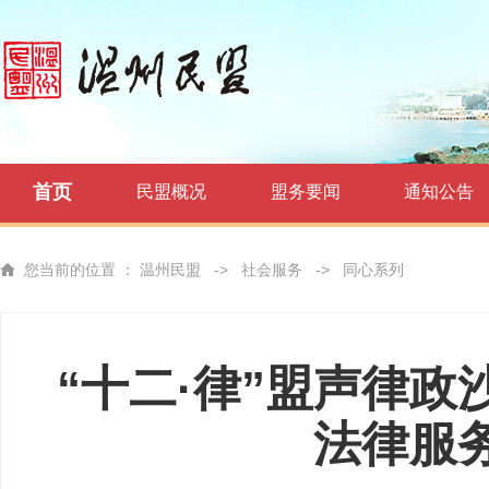
首页
民盟概况
盟务要闻
通知公告
您当前的位置 ：
温州民盟
->
社会服务
->
同心系列
“十二·律”盟声律政
法律服