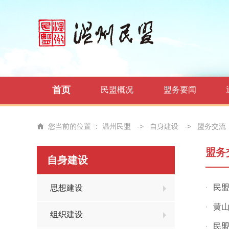
首页
民盟概况
盟务要闻
您当前的位置 ：
温州民盟
->
自身建设
->
盟务交流
盟务
自身建设
民
思想建设
·
黄
·
组织建设
民
·