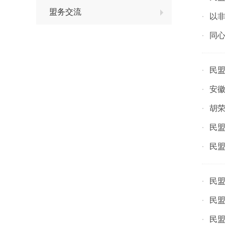
盟务交流
以非
·
同心
·
民
·
安
·
胡
·
民盟
·
民
·
民
·
民盟
·
民
·