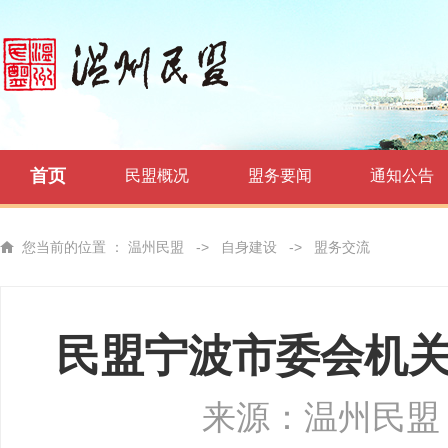
首页
民盟概况
盟务要闻
通知公告
您当前的位置 ：
温州民盟
->
自身建设
->
盟务交流
民盟宁波市委会机
来源：温州民盟