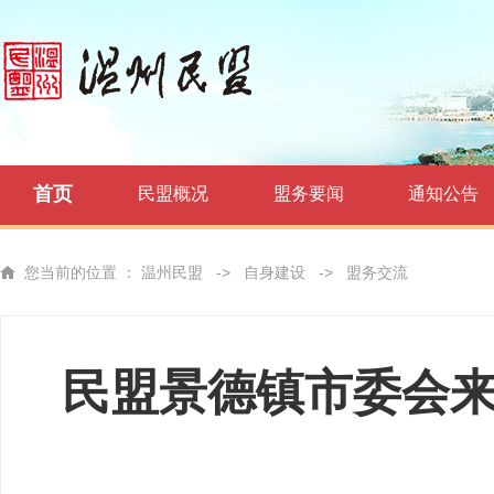
首页
民盟概况
盟务要闻
通知公告
您当前的位置 ：
温州民盟
->
自身建设
->
盟务交流
民盟景德镇市委会