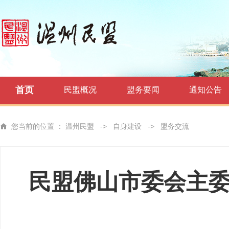
首页
民盟概况
盟务要闻
通知公告
您当前的位置 ：
温州民盟
->
自身建设
->
盟务交流
民盟佛山市委会主