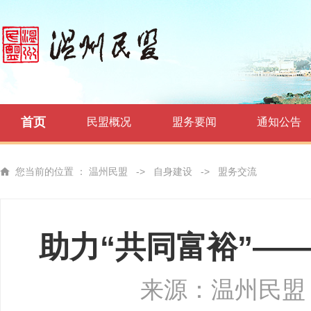
首页
民盟概况
盟务要闻
通知公告
您当前的位置 ：
温州民盟
->
自身建设
->
盟务交流
助力“共同富裕”—
来源：温州民盟