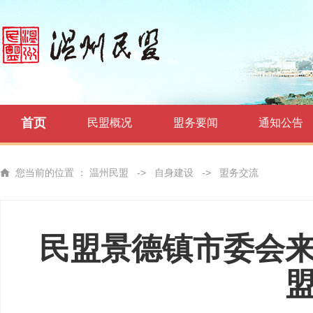
首页
民盟概况
盟务要闻
通知公告
您当前的位置 ：
温州民盟
->
自身建设
->
盟务交流
民盟景德镇市委会