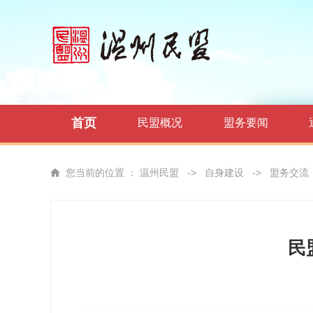
首页
民盟概况
盟务要闻
您当前的位置 ：
温州民盟
->
自身建设
->
盟务交流
民