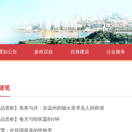
通知公告
参政议政
自身建设
社会服务
随笔
作品赏析】美美与共：在温州的烟火里寻见人间和谐
作品赏析】每天匀给民盟8分钟
淑莺：在祖国母亲的怀抱里