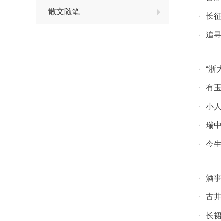
散文随笔
长
·
追
·
“浙
·
有
·
小
·
瑞中
·
今
·
酒
·
古
·
长
·