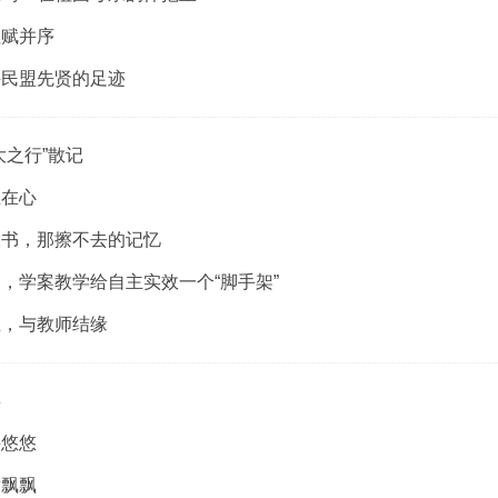
征赋并序
寻民盟先贤的足迹
大之行”散记
玉在心
人书，那擦不去的记忆
，学案教学给自主实效一个“脚手架”
生，与教师结缘
事
井悠悠
裙飘飘