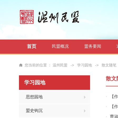
首页
民盟概况
盟务要闻
您当前的位置 ：
温州民盟
->
学习园地
->
散文随笔
散文
学习园地
【
思想园地
·
【
·
盟史钩沉
曹
·