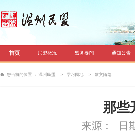
首页
民盟概况
盟务要闻
通知公告
您当前的位置 ：
温州民盟
->
学习园地
->
散文随笔
那些
来源：
日期