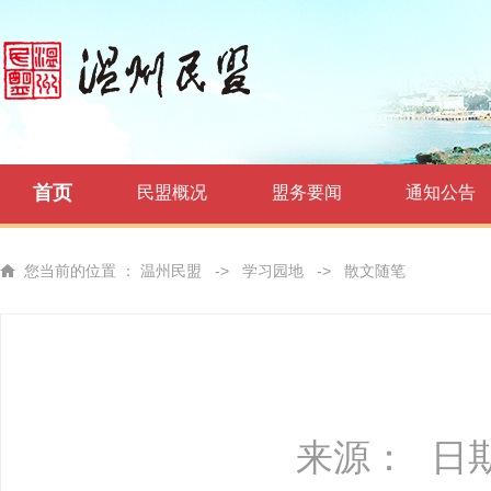
首页
民盟概况
盟务要闻
通知公告
您当前的位置 ：
温州民盟
->
学习园地
->
散文随笔
来源：
日期