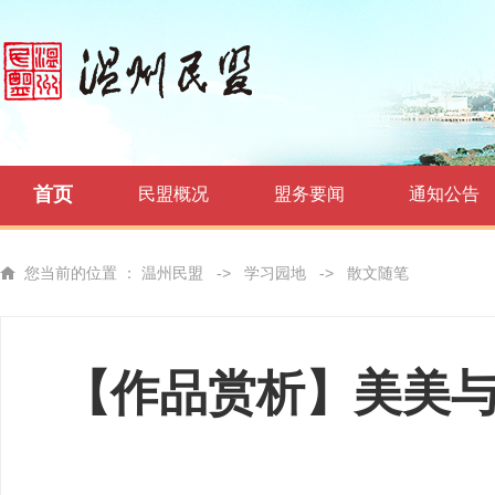
首页
民盟概况
盟务要闻
通知公告
您当前的位置 ：
温州民盟
->
学习园地
->
散文随笔
【作品赏析】美美