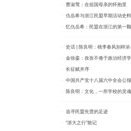
曹淑莺：在祖国母亲的怀抱里
·
仇岳希与浙江民盟早期活动史
·
忆仇岳希：民盟在浙江的第一
·
史话 | 陈良明：桃李春风别样
·
金徐銮：孜孜不倦于政治经济
·
长征赋并序
·
中国共产党十八届六中全会公报
·
陈良明：文化，一所学校的灵
·
追寻民盟先贤的足迹
·
“浙大之行”散记
·