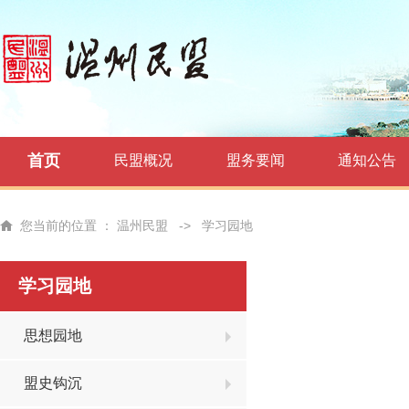
首页
民盟概况
盟务要闻
通知公告
您当前的位置 ：
温州民盟
->
学习园地
学习园地
思想园地
盟史钩沉