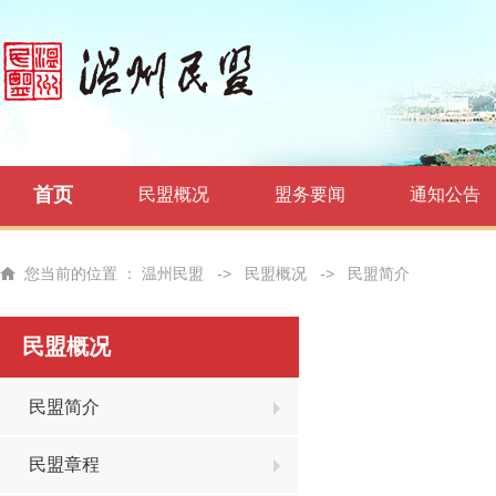
首页
民盟概况
盟务要闻
通知公告
您当前的位置 ：
温州民盟
->
民盟概况
->
民盟简介
民盟概况
民盟简介
民盟章程