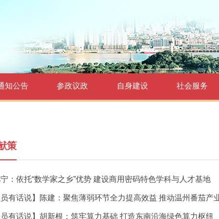
通知公告
参政议政
自身建设
社会服务
献策
宁：依托“数学家之乡”优势 建设商用密码特色学科与人才基地
盟员有话说】陈建：聚焦薄弱环节全力提高效益 推动温州番茄产
盟员有话说】胡新根：筑牢算力基础 打造东南沿海绿色算力枢纽