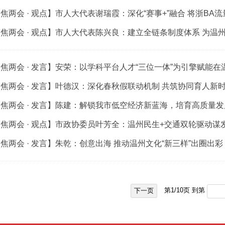
焦两会 · 观点】市人大代表谢瑞霞：深化“赛事+”融合 将浙BA
焦两会 · 观点】市人大代表陈兴良：建立全链条制度体系 为温州
焦两会 · 发言】安荣：以学科平台人才“三位一体”为引擎赋能
焦两会 · 发言】叶德汉：深化春秋假联动机制 共筑协同育人新
焦两会 · 发言】陈建：解锁我市低空经济新蓝海，培育高质量
焦两会 · 观点】市政协委员叶芳全：温州民生+交通双轮驱动谋
焦两会 · 发言】朱乾：创意出海 推动温州文化“新三样”出圈出彩
第
1
/
10
页 到第
下一页