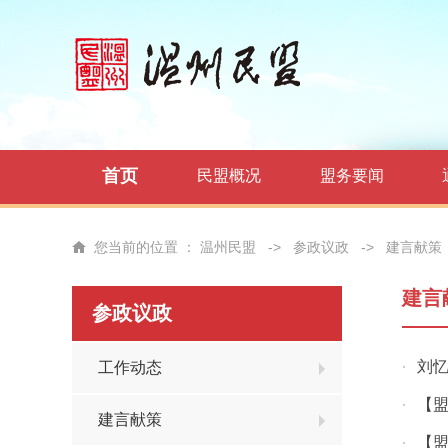
首页
民盟概况
盟务要闻
您当前的位置 ：
温州民盟
->
参政议政
->
建言献策
建言
参政议政
刘忆
工作动态
·
【
·
建言献策
【
·