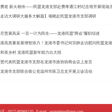
敬费老 薪火相传——民盟龙港支部赴费孝通江村纪念馆开展现场
大走访大调研大服务大解题】项晓赴民盟龙港市支部调研
尽责展风采 一言一计为民生——龙港民盟“两会”履职综述
龙港高质量发展增智添力！龙港市委书记何宗静走访慰问民盟龙
和美乡村 龙港民盟新年助力出大招
振贤代表民盟龙港市支部在龙港市政协协商会议上发言
盟龙港市支部联合致公党温州市医卫总支开展义诊活动
0577-88966120 E-mail：wzmmbgs@sina.com