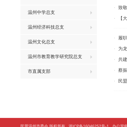
致
·
温州中学总支
【
·
温州经济科技总支
履职
·
温州文化总支
为
·
温州市教育教学研究院总支
共建
·
蔡
·
市直属支部
民
·
民盟温州市委会 版权所有
浙ICP备16046252号-1
办公室电话：