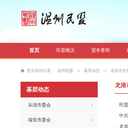
首页
民盟概况
盟务要闻
您当前的位置 ：
温州民盟
->
基层动态
->
龙港市支
龙港
基层动态
民
乐清市委会
·
中
·
瑞安市委会
龙
·