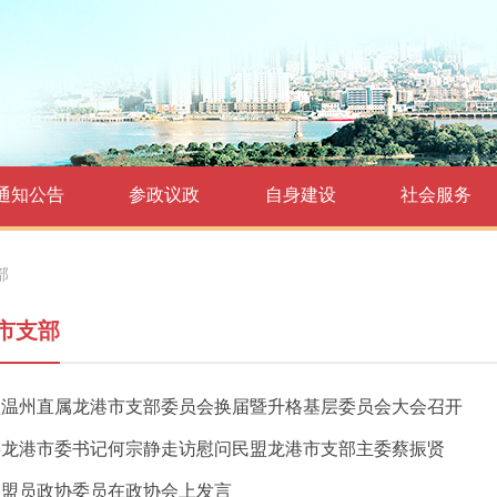
通知公告
参政议政
自身建设
社会服务
部
市支部
盟温州直属龙港市支部委员会换届暨升格基层委员会大会召开
共龙港市委书记何宗静走访慰问民盟龙港市支部主委蔡振贤
港盟员政协委员在政协会上发言