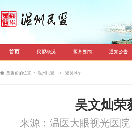
首页
民盟概况
盟务要闻
通知公告
您当前的位置 ：
温州民盟
->
盟员风采
吴文灿荣
来源：温医大眼视光医院