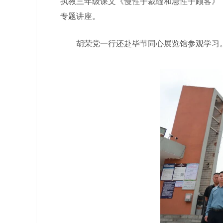
执教三年级课文《慢性子裁缝和急性子顾客》
专题讲座。
胡荣党一行还赴毕节同心展览馆参观学习