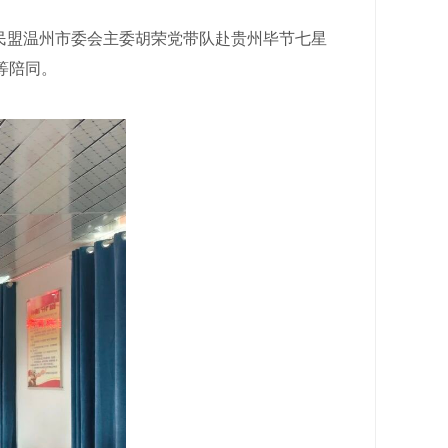
民盟温州市委会主委胡荣党带队赴贵州毕节七星
等陪同。