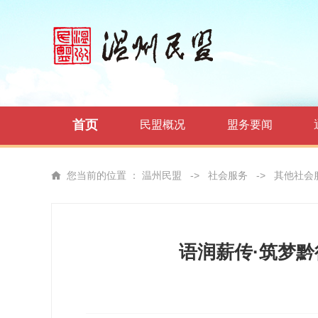
首页
民盟概况
盟务要闻
您当前的位置 ：
温州民盟
->
社会服务
->
其他社会
语润薪传·筑梦