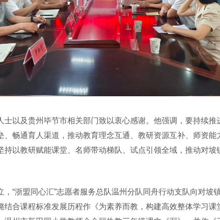
士以及贵州毕节市相关部门致以衷心感谢。他强调，要持续推进
垒、畅通育人渠道，推动教育理念互通、教研资源互补、师资能
坚持以教研赋能课堂、名师带动梯队、试点引领全域，推动对坡
“浙盟同心汇”志愿者服务总队温州分队同舟行动支队向对坡镇
璐结合课程标准发展历程作《为素养而教，构建高效整体学习课