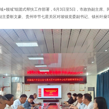
+领域”组团式帮扶工作部署，6月3日至5日，市政协副主席、
副主委靳文豪、贵州毕节七星关区对坡镇党委副书记、镇长叶燊