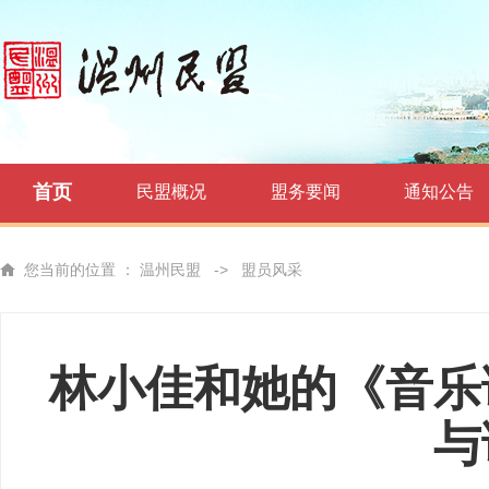
首页
民盟概况
盟务要闻
通知公告
您当前的位置 ：
温州民盟
->
盟员风采
林小佳和她的《音乐
与