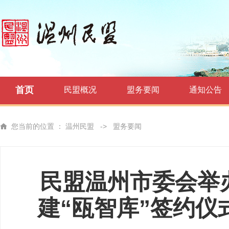
首页
民盟概况
盟务要闻
通知公告
您当前的位置 ：
温州民盟
->
盟务要闻
民盟温州市委会举
建“瓯智库”签约仪