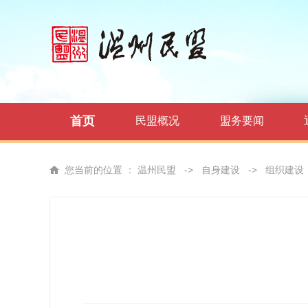
首页
民盟概况
盟务要闻
您当前的位置 ：
温州民盟
->
自身建设
->
组织建设