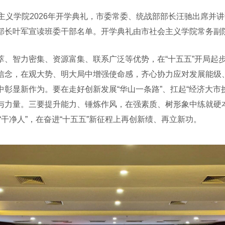
义学院2026年开学典礼，市委常委、统战部部长汪驰出席并
部长叶军宣读班委干部名单。开学典礼由市社会主义学院常务副
智力密集、资源富集、联系广泛等优势，在“十五五”开局起
信念，在观大势、明大局中增强使命感，齐心协力应对发展能级、
彰显新作为。要在走好创新发展“华山一条路”、扛起“经济大市挑
与力量。三要提升能力、锤炼作风，在强素质、树形象中练就硬本
的“干净人”，在奋进“十五五”新征程上再创新绩、再立新功。