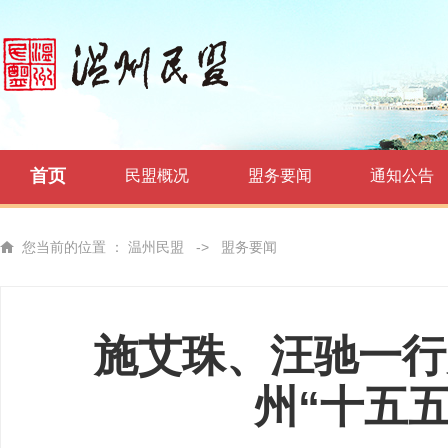
首页
民盟概况
盟务要闻
通知公告
您当前的位置 ：
温州民盟
->
盟务要闻
施艾珠、汪驰一行
州“十五