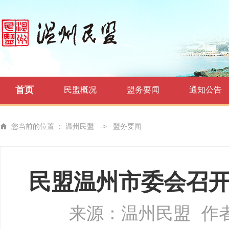
首页
民盟概况
盟务要闻
通知公告
您当前的位置 ：
温州民盟
->
盟务要闻
民盟温州市委会召
来源：温州民盟
作