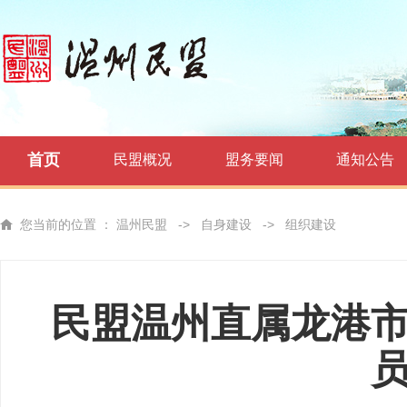
首页
民盟概况
盟务要闻
通知公告
您当前的位置 ：
温州民盟
->
自身建设
->
组织建设
民盟温州直属龙港