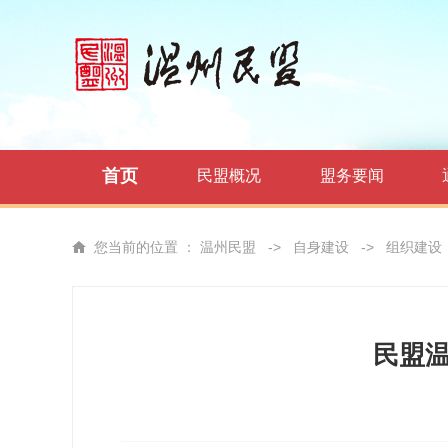
首页
民盟概况
盟务要闻
您当前的位置 ：
温州民盟
->
自身建设
->
组织建设
民盟