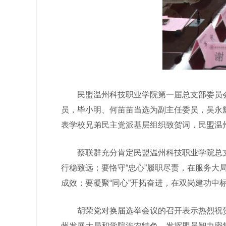
民盟温州科技职业学院第一届总支部委员会
员，毕小明、何苗苗当选为副主任委员，吴永
表学校兄弟民主党派基层组织致贺词，民盟温
蔡联群充分肯定民盟温州科技职业学院总支部
行稳致远；要恪守“忠心”履职尽责，在服务
成效；要凝聚“同心”开拓奋进，在双岗建功中
胡荣党对换届选举会议的召开表示热烈祝贺
州发展大局和学院涉农特色，发挥盟员智力密