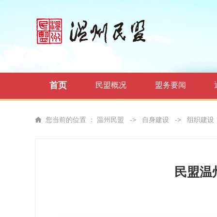
首页
民盟概况
盟务要闻
您当前的位置 ：
温州民盟
->
自身建设
->
组织建设
民盟温