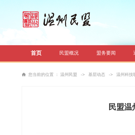
首页
民盟概况
盟务要闻
您当前的位置 ：
温州民盟
->
基层动态
->
温州科技
民盟温