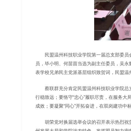
民盟温州科技职业学院第一届总支部委员会
员，毕小明、何苗苗当选为副主任委员，吴永
表学校兄弟民主党派基层组织致贺词，民盟温
蔡联群充分肯定民盟温州科技职业学院总支部
行稳致远；要恪守“忠心”履职尽责，在服务
成效；要凝聚“同心”开拓奋进，在双岗建功中
胡荣党对换届选举会议的召开表示热烈祝贺
州发展大局和学院涉农特色，发挥盟员智力密