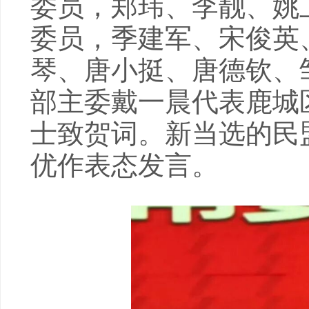
委员，郑玮、李靓、姚
委员，季建军、宋俊英
琴、唐小挺、唐德钦、
部主委戴一晨代表鹿城
士致贺词。新当选的民
优作表态发言。