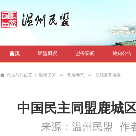
首页
民盟概况
盟务要闻
通知公告
您当前的位置 ：
温州民盟
->
基层动态
->
鹿城区基层委
中国民主同盟鹿城
来源：温州民盟
作