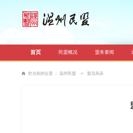
首页
民盟概况
盟务要闻
您当前的位置 ：
温州民盟
->
盟员风采