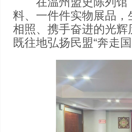
在温州盟史陈列馆，
料、一件件实物展品，
相照、携手奋进的光辉
既往地弘扬民盟“奔走