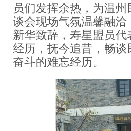
员们发挥余热，为温州
谈会现场气氛温馨融洽
新华致辞，寿星盟员代
经历，抚今追昔，畅谈
奋斗的难忘经历。