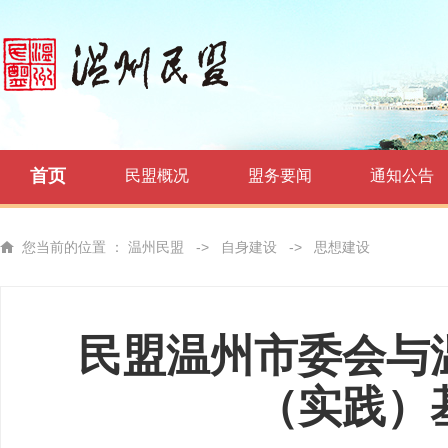
首页
民盟概况
盟务要闻
通知公告
您当前的位置 ：
温州民盟
->
自身建设
->
思想建设
民盟温州市委会与
（实践）