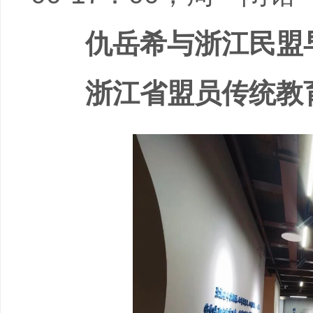
仇岳希与浙江民盟早
浙江省盟员传统教