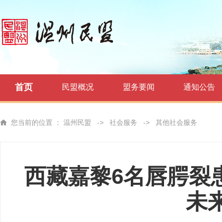
首页
民盟概况
盟务要闻
通知公告
您当前的位置 ：
温州民盟
->
社会服务
->
其他社会服务
西藏嘉黎6名唇腭裂
未