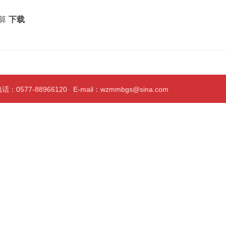
预算
下载
0577-88966120 E-mail：wzmmbgs@sina.com