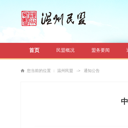
首页
民盟概况
盟务要闻
您当前的位置 ：
温州民盟
->
通知公告
中