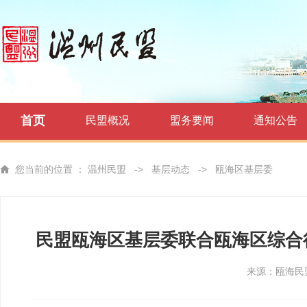
首页
民盟概况
盟务要闻
通知公告
您当前的位置 ：
温州民盟
->
基层动态
->
瓯海区基层委
民盟瓯海区基层委联合瓯海区综合行
来源：瓯海民