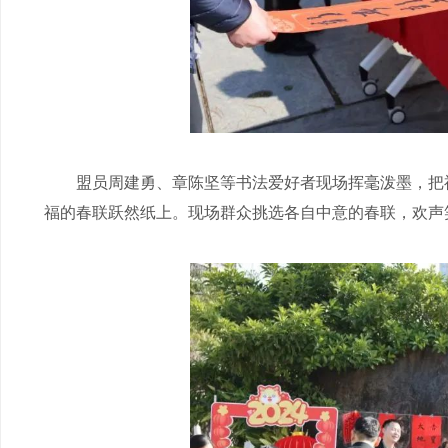
盟员周建勇、章陈坚等书法爱好者现场挥毫泼墨，把福
福的春联跃然纸上。现场群众挑选各自中意的春联，欢声