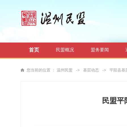
首页
民盟概况
盟务要闻
您当前的位置 ：
温州民盟
->
基层动态
->
平阳县基
民盟平