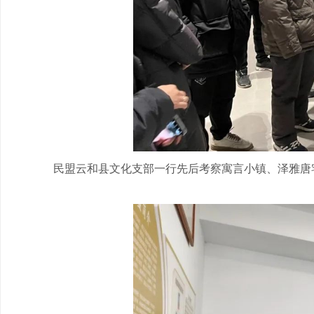
民盟云和县文化支部一行先后考察寓言小镇、泽雅唐宅