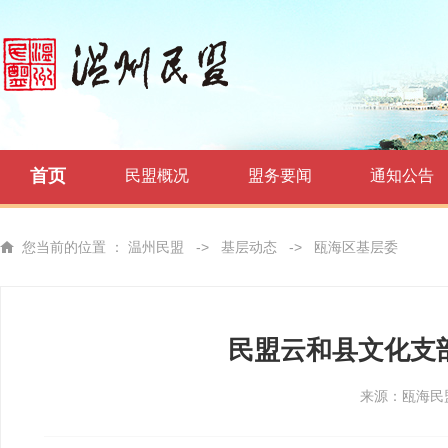
首页
民盟概况
盟务要闻
通知公告
您当前的位置 ：
温州民盟
->
基层动态
->
瓯海区基层委
民盟云和县文化支
来源：瓯海民