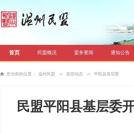
首页
民盟概况
盟务要闻
通知公告
您当前的位置 ：
温州民盟
->
基层动态
->
平阳县基层委
民盟平阳县基层委开